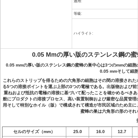
適用:
等級:
ハイライト:
0.05 Mmの厚い版のステンレス鋼の
0.05 mmの厚い版のステンレス鋼の蜜蜂の巣中心は3つのmmの
0.05 mmそして
これらのストリップを得るための六角形の細胞はその間の溶接された
る5つの溶接ポイントを運ぶ上部の3つの電極である。出版物および
重ねおよび抵抗の電極の溶接に基づいて配ったことを確かめるべきあ
般にプロダクトの溶接プロセス、高い装置制御および厳密な品質管理
用そして特別なホイル（版）で構成されて構造が市民区域のため主に
蜜蜂の巣は六角形の形のそれ
セルのサイズ（mm）
25.0
16.0
12.7