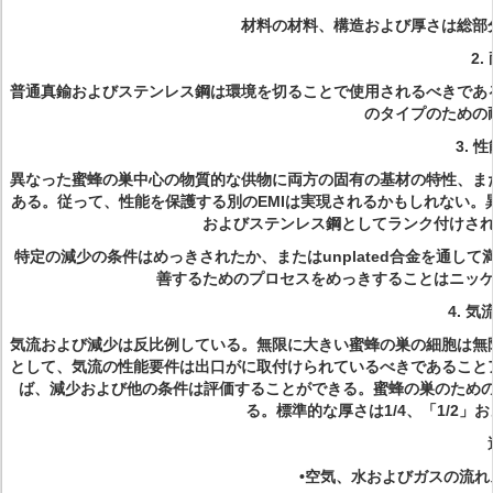
材料の材料、構造および厚さは総部
2.
普通真鍮およびステンレス鋼は環境を切ることで使用されるべきであ
のタイプのための
3.
性
異なった蜜蜂の巣中心の物質的な供物に両方の固有の基材の特性、ま
ある。従って、性能を保護する別のEMIは実現されるかもしれない
およびステンレス鋼としてランク付けさ
特定の減少の条件はめっきされたか、またはunplated合金を通
善するためのプロセスをめっきすることはニッ
4.
気
気流および減少は反比例している。無限に大きい蜜蜂の巣の細胞は無
として、気流の性能要件は出口がに取付けられているべきであること
ば、減少および他の条件は評価することができる。蜜蜂の巣のための標準セ
る。標準的な厚さは1/4、「1/2」
•空気、水およびガスの流