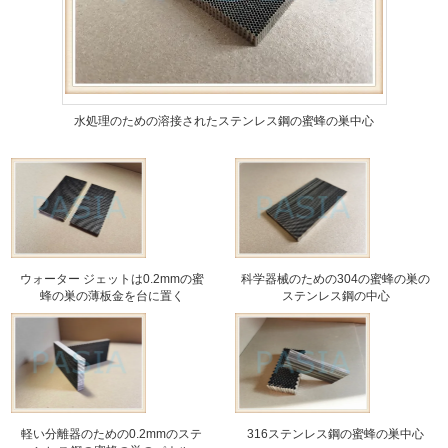
水処理のための溶接されたステンレス鋼の蜜蜂の巣中心
ウォーター ジェットは0.2mmの蜜
科学器械のための304の蜜蜂の巣の
蜂の巣の薄板金を台に置く
ステンレス鋼の中心
軽い分離器のための0.2mmのステ
316ステンレス鋼の蜜蜂の巣中心