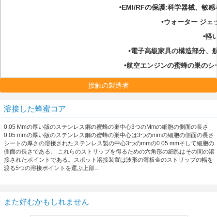
•EMI/RFの保護:科学器械、
•ウォーター ジ
•軽
•電子高級家具の構造部分、
•航空エンジンの蜜蜂の巣のシ
接触の製造者
溶接した蜂蜜コア
0.05 Mmの厚い版のステンレス鋼の蜜蜂の巣中心3つのMmの細胞の側面の長さ
0.05 mmの厚い版のステンレス鋼の蜜蜂の巣中心は3つのmmの細胞の側面の長さ
シートの厚さの溶接されたステンレス製の中心3つのmmの0.05 mmそして細胞の
側面の長さである。 これらのストリップを得るための六角形の細胞はその間の溶
接されたポイントである。スポット溶接装置は波形の薄板金のストリップの幅を
渡る5つの溶接ポイントを運ぶ上部...
また好むかもしれません