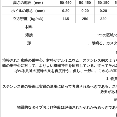
高さの範囲（mm）
50-450
50-450
50-150
5
ホイルの厚さ（mm）
0.20
0.20
0.20
立方密度（kg/m3）
165
256
320
材料
溶接
1つの区域
形
、版鳴る、カス
溶接された蜜蜂の巣中心、材料がアルミニウム、ステンレス鋼のよう
蜂の巣中心に対して、よりよい機械特性を所有している。従ってそれ
ばれる共通の蜜蜂の巣を再度行う。但し、一般に、これらの重
1.
物
ステンレス鋼の等級は実質の適用に従って考慮されるべきである。ス
必要があ
物質的なタイプおよび等級は評価されたそれからめっきであ