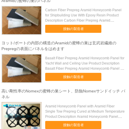
Aramidの蜜蜂の巣のパネル
Carbon Fiber Prepreg Aramid Honeycomb Panel
for Shipbuilding Use With Epoxy Resin Product
Description Carbon Fiber Prepreg Aramid
Honeycomb Panel for ...
接触の製造者
ヨット/ボートの内部の構造のAramidの蜜蜂の巣は玄武岩繊維の
Prepregの表面にパネルをはめます
Basalt Fiber Prepreg Aramid Honeycomb Panel for
Yacht Wall and Ceiling Use Product Description
Basalt Fiber Prepreg Aramid Honeycomb Panel for
Yacht ...
接触の製造者
高い剛性率のNomexの蜜蜂の巣シート、防蝕Nomexサンドイッチ パ
ネル
Aramid Honeycomb Panel with Aramid Fiber
Single Tow Prepreg Cured at Medium Temperature
Product Description Aramid Honeycomb Panel
with Aramid Fiber ...
接触の製造者