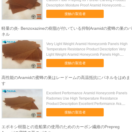
Carbon Fiber Prepreg for Further Carving Product
Description Moisture Proof Aramid Honeycomb
Panels With ...
接触の製造者
軽量の炎- Benzoxazineの樹脂が付いている抑制Aramidの蜜蜂の巣のパ
ネル
Very Light Weight Aramid Honeycomb Panels High
Temperature Resistance Product Description Very
Light Weight Aramid Honeycomb Panels High
Temperature ...
接触の製造者
高性能のAramidの蜜蜂の巣はレードームの高温抵抗にパネルをはめま
す
Excellent Performance Aramid Honeycomb Panels
Radomes Use High Temperature Resistance
Product Description Excellent Performance Aramid
Honeycomb ...
接触の製造者
エポキシ樹脂との造船業の使用のためのカーボン繊維のPrepreg